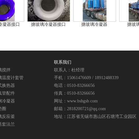
冷凝器接口
搪玻璃冷凝器接口
搪玻璃冷凝器
搪玻
联系我们
璃搅拌
联系人：杜经理
璃温度计套管
手机：15061476609 / 18912488339
式换热器
电话：0510-83266656
氟管配件
传真：0510-83266656
钢冷凝器
网址：www.bshgsb.com
垫圈
邮箱：2818200721@qq.com
璃反应釜
地址：江苏省无锡市惠山区石塘湾工业园区
活套法兰