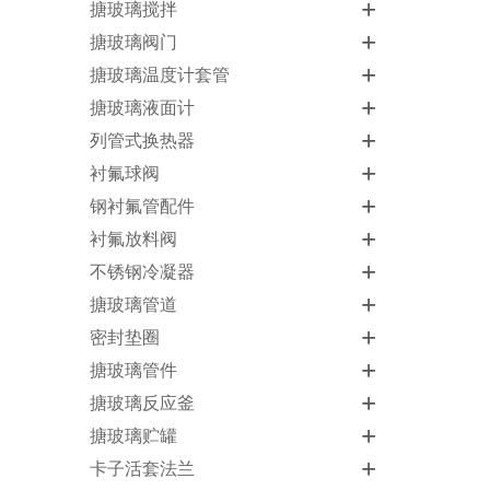
+
搪玻璃搅拌
+
搪玻璃阀门
+
搪玻璃温度计套管
+
搪玻璃液面计
+
列管式换热器
+
衬氟球阀
+
钢衬氟管配件
+
衬氟放料阀
+
不锈钢冷凝器
+
搪玻璃管道
+
密封垫圈
+
搪玻璃管件
+
搪玻璃反应釜
+
搪玻璃贮罐
+
卡子活套法兰