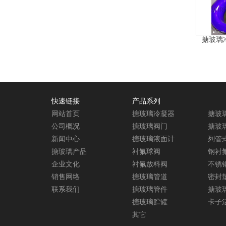
搪玻璃
快速链接
产品系列
网站首页
搪玻璃冷凝器
搪玻
公司概况
搪玻璃阀门
搪玻
新闻中心
搪玻璃液面计
列管
搪玻璃产品
衬氟球阀
钢衬
企业文化
衬氟放料阀
不锈
销售网络
搪玻璃管道
密封
联系我们
搪玻璃管件
搪玻
搪玻璃贮罐
卡子
其它