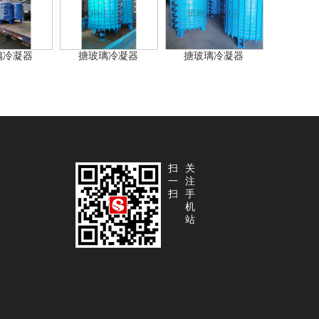
璃冷凝器
搪玻璃冷凝器
搪玻璃冷凝器
扫
关
一
注
扫
手
机
站