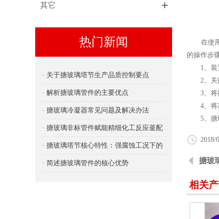
+
其它
热门新闻
在使用搪
的操作步
1、装置
· 关于搪玻璃塔节生产品质控制要点
2、关闭
· 解析搪玻璃管件的主要优点
3、将搪
4、将冷
· 搪玻璃冷凝器常见问题及解决办法
5、搪玻
· 搪玻璃非标管件赋能精细化工反应釜配
2018/0
套
· 搪玻璃塔节核心特性：强腐蚀工况下的
搪玻
可靠屏障
· 简述搪玻璃管件的核心优势
相关产